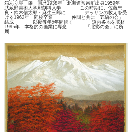
箱あり境 肇 画歴1938年 北海道常呂町出身1959年
武蔵野美術大学彫刻科入学 この時期に、佐藤忠
良・鈴木信太郎・麻生三郎に デッサンの教えを受
ける1962年 同校卒業 仲間と共に「五騎の会」
結成 以後毎年5年間続く 道内各地を取材
1995年 本格的の画業に専念 「北彩の会」に所
属