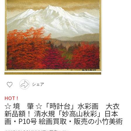
シェア
HOT !
☆ 境 肇 ☆「時計台」水彩画 大衣
新品額！ 清水規「妙高山秋彩」日本
画・P10号 絵画買取・販売の小竹美術