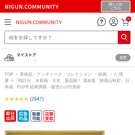
詳しくは
NIGUN.COMMUNITY
こちら
0
NIGUN.COMMUNITY
マイストア
変更
TOP
美術品・アンティーク・コレクション
絵画
☆ 境
肇 ☆「時計台」水彩画 大衣 新品額！ 清水規「妙高山秋彩」日
本画・P10号 絵画買取・販売の小竹美術
(2947)