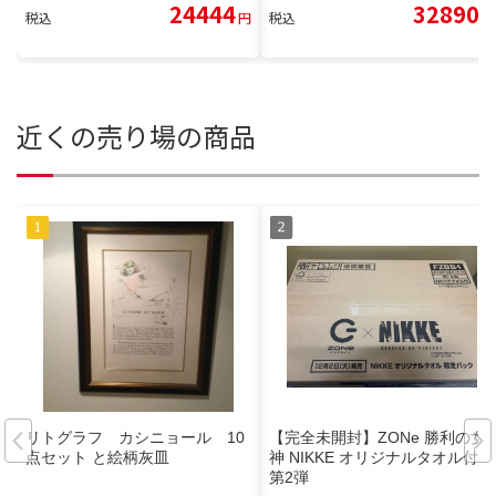
24444
32890
税込
円
税込
円
近くの売り場の商品
リトグラフ カシニョール 10
【完全未開封】ZONe 勝利の女
点セット と絵柄灰皿
神 NIKKE オリジナルタオル付き
第2弾