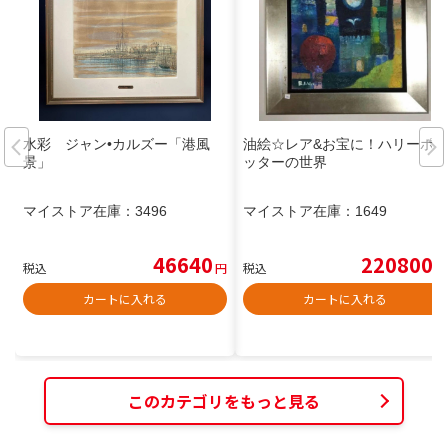
水彩 ジャン•カルズー「港風
油絵☆レア&お宝に！ハリーポ
景」
ッターの世界
マイストア在庫：
3496
マイストア在庫：
1649
46640
220800
税込
円
税込
円
カートに入れる
カートに入れる
このカテゴリをもっと見る