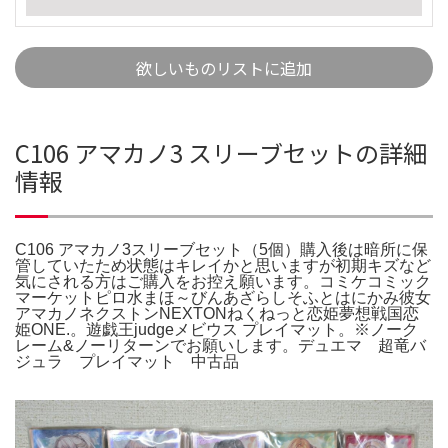
欲しいものリストに追加
C106 アマカノ3 スリーブセットの詳細
情報
C106 アマカノ3スリーブセット（5個）購入後は暗所に保
管していたため状態はキレイかと思いますが初期キズなど
気にされる方はご購入をお控え願います。コミケコミック
マーケットピロ水まほ～びんあざらしそふとはにかみ彼女
アマカノネクストンNEXTONねくねっと恋姫夢想戦国恋
姫ONE.。遊戯王judgeメビウス プレイマット。※ノーク
レーム&ノーリターンでお願いします。デュエマ 超竜バ
ジュラ プレイマット 中古品